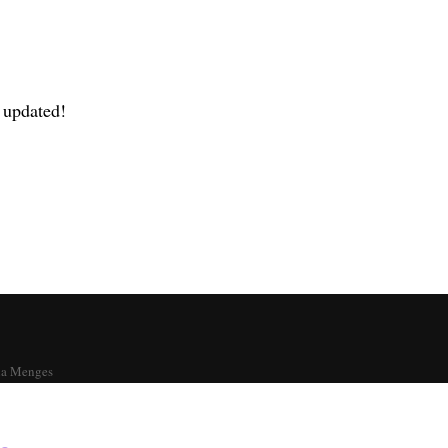
y updated!
na Menges