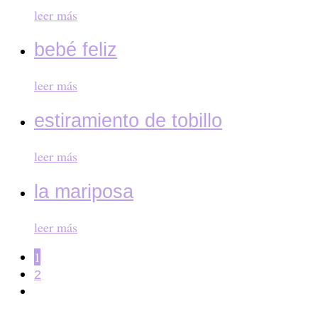
leer más
bebé feliz
leer más
estiramiento de tobillo
leer más
la mariposa
leer más
1
2