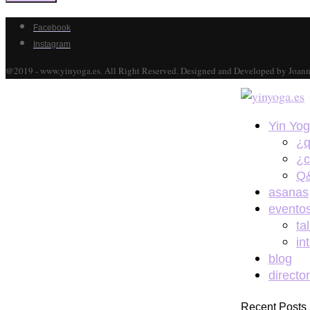
Facebook
Instagram
@2019 - www.yinyoga.es. All Right Reserved. Designed and Developed by Joan
Yin Yo
¿q
¿c
Q&
asanas
evento
ta
in
blog
directo
Recent Posts