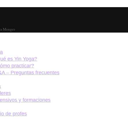
na Menges
ga
ué es Yin Yoga?
ómo practicar?
A – Preguntas frecuentes
s
lleres
tensivos y formaciones
rio de profes