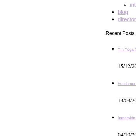
in
blog
directo
Recent Posts
Yin Yoga 
15/12/2
Fundamen
13/09/2
Inmersión
04/10/2