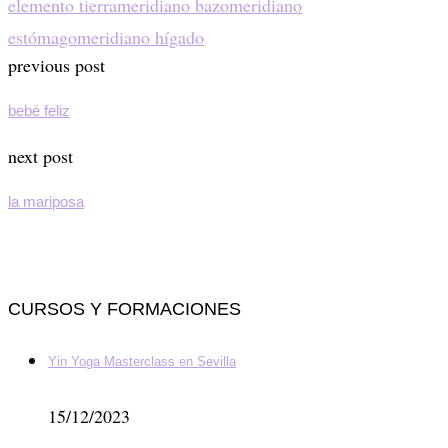
elemento tierra
meridiano bazo
meridiano
estómago
meridiano hígado
previous post
bebé feliz
next post
la mariposa
CURSOS Y FORMACIONES
Yin Yoga Masterclass en Sevilla
15/12/2023