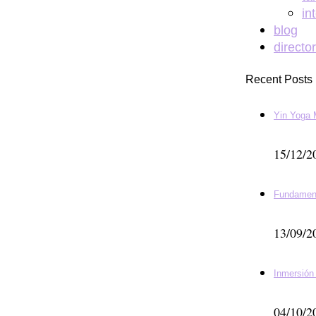
in
blog
directo
Recent Posts
Yin Yoga 
15/12/2
Fundamen
13/09/2
Inmersión
04/10/2