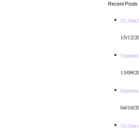
Recent Posts
Yin Yoga 
15/12/2
Fundamen
13/09/2
Inmersión
04/10/2
Yin Yoga