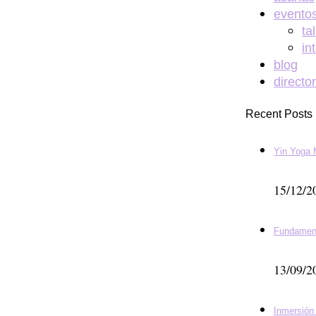
evento
ta
in
blog
directo
Recent Posts
Yin Yoga 
15/12/2
Fundamen
13/09/2
Inmersión