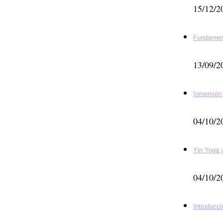
15/12/2
Fundamen
13/09/2
Inmersión
04/10/2
Yin Yoga
04/10/2
Introducci