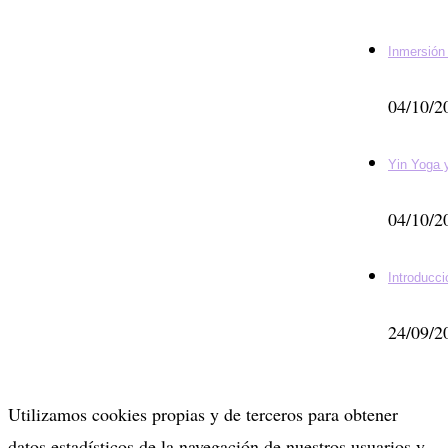
Inmersión
04/10/2
Yin Yoga
04/10/2
Introducci
24/09/2
Utilizamos cookies propias y de terceros para obtener
datos estadísticos de la navegación de nuestros usuarios y