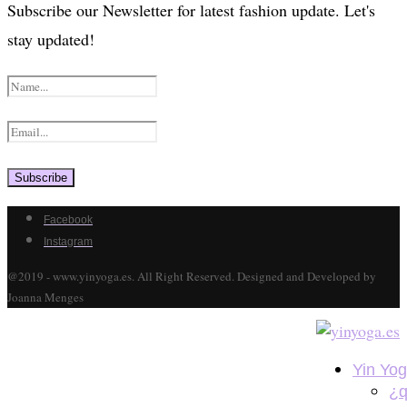
Subscribe our Newsletter for latest fashion update. Let's
stay updated!
Facebook
Instagram
@2019 - www.yinyoga.es. All Right Reserved. Designed and Developed by
Joanna Menges
Yin Yo
¿q