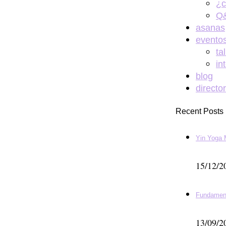
¿c
Q&
asanas
evento
ta
in
blog
directo
Recent Posts
Yin Yoga 
15/12/2
Fundamen
13/09/2